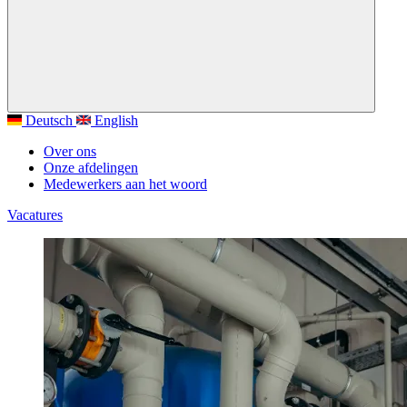
Deutsch
English
Over ons
Onze afdelingen
Medewerkers aan het woord
Vacatures