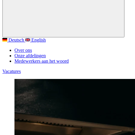
Deutsch
English
Over ons
Onze afdelingen
Medewerkers aan het woord
Vacatures