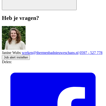
Heb je vragen?
Janine Wubs
werken@thermenbadnieuweschans.nl
0597 - 527 778
Job alert instellen
Delen: