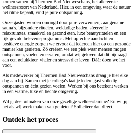
komen samen bij Thermen Bad Nieuweschans, het allereerste
wellnessresort van Nederland. Hier, in een omgeving waar de natuur
het ritme bepaalt, vind je pure ontspanning.
Onze gasten worden omringd door pure verwennerij: aangename
sauna’s, bijzondere rituelen, weldadige baden, sfeervolle
relaxruimtes, smaakvol en gezond eten, luxe beautyrituelen en een
rijk gevuld belevenisprogramma. Met oprechte aandacht en
positieve energie zorgen we ervoor dat iedereen hier op een gezonde
manier kan genieten. Zó creëren we een plek waar mensen mogen
ontspannen, voelen en ervaren, omdat wij geloven dat dit bijdraagt
aan een gelukkiger, vitaler en stressvrijer leven. Dáár doen we het
voor.
Als medewerker bij Thermen Bad Nieuweschans draag je hier elke
dag aan bij. Samen met je collega's laat je iedere gast volledig
ontspannen en écht gezien voelen. Werken bij ons betekent werken
in een warme, luxe en hechte omgeving.
Wil jij deel uitmaken van onze gezellige wellnessfamilie? En wil jij
net als wij werk maken van genieten? Solliciteer dan direct.
Ontdek het proces