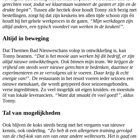
gerechten voor, zodat we klaarstaan wanneer de gasten er zijn en de
drukte begint”.
Tussen alle hectiek door houdt Tonny zich bezig met
bestellingen, zorgt hij dat zijn keukens ten allen tijde schoon zijn én
houdt hij het gehele werkproces in de gaten.
“Mijn werkdagen zijn
altijd anders, een typisch voordeel van werken in de keuken!”.
Altijd in beweging
Dat Thermen Bad Nieuweschans volop in ontwikkeling is, kan
Tonny beamen.
“Dat is het mooie aan werken bij dit bedrijf, er zijn
altijd nieuwe ontwikkelingen. Ook binnen mijn team. We krijgen de
vrijheid om steeds weer nieuwe gerechten te bedenken, daarmee te
experimenteren en ze vervolgens uit te voeren. Daar krijg ik echt
energie van!”.
De restaurants in het resort voeren ieder seizoen een
nieuwe menukaart, die wordt getypeerd door seizoensgebonden,
verse ingrediënten. Zo veel mogelijk uit eigen kruiden- en moestuin
óf van lokale leveranciers.
“Want dat smaakt én voel goed!”
, aldus
Tonny.
Tal van mogelijkheden
Ook blijven de koks steeds bezig met het vergaren van nieuwe
kennis, ook onderling.
“Zo heb ik een allergenen training gevolgd
van de chef-kok van een van onze andere wellresorts. Het is gaaf om