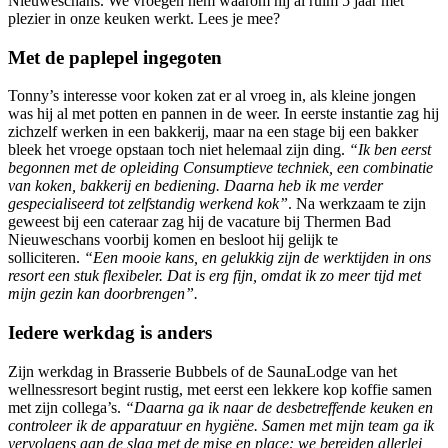
Nieuweschans. We vroegen hem waarom hij al ruim 5 jaar met
plezier in onze keuken werkt. Lees je mee?
Met de paplepel ingegoten
Tonny’s interesse voor koken zat er al vroeg in, als kleine jongen
was hij al met potten en pannen in de weer. In eerste instantie zag hij
zichzelf werken in een bakkerij, maar na een stage bij een bakker
bleek het vroege opstaan toch niet helemaal zijn ding.
“Ik ben eerst
begonnen met de opleiding Consumptieve techniek, een combinatie
van koken, bakkerij en bediening. Daarna heb ik me verder
gespecialiseerd tot zelfstandig werkend kok”
. Na werkzaam te zijn
geweest bij een cateraar zag hij de vacature bij Thermen Bad
Nieuweschans voorbij komen en besloot hij gelijk te
solliciteren.
“Een mooie kans, en gelukkig zijn de werktijden in ons
resort een stuk flexibeler. Dat is erg fijn, omdat ik zo meer tijd met
mijn gezin kan doorbrengen”.
Iedere werkdag is anders
Zijn werkdag in Brasserie Bubbels of de SaunaLodge van het
wellnessresort begint rustig, met eerst een lekkere kop koffie samen
met zijn collega’s.
“Daarna ga ik naar de desbetreffende keuken en
controleer ik de apparatuur en hygiëne. Samen met mijn team ga ik
vervolgens aan de slag met de mise en place: we bereiden allerlei